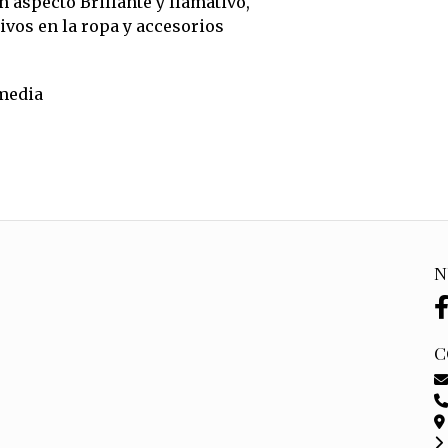
 aspecto Brillante y llamativo,
tivos en la ropa y accesorios
media
N
C