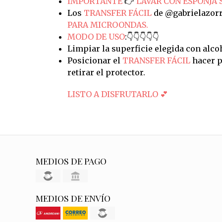
IMPORTANTE
👉
LAVAR CON ESPONJA 
Los
TRANSFER FÁCIL
de @gabrielazorr
PARA MICROONDAS.
MODO DE USO
:👇👇👇👇👇
Limpiar la superficie elegida con alco
Posicionar el
TRANSFER FÁCIL
hacer p
retirar el protector.
LISTO A DISFRUTARLO 💕
MEDIOS DE PAGO
MEDIOS DE ENVÍO