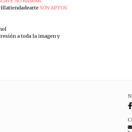
SUAVE NO RASPAR.
illatiendadearte
SON APTOS
hol
resión a toda la imagen y
N
C