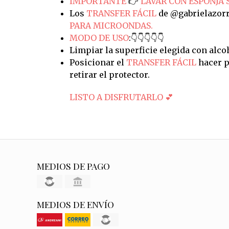
IMPORTANTE
👉
LAVAR CON ESPONJA 
Los
TRANSFER FÁCIL
de @gabrielazorr
PARA MICROONDAS.
MODO DE USO
:👇👇👇👇👇
Limpiar la superficie elegida con alco
Posicionar el
TRANSFER FÁCIL
hacer p
retirar el protector.
LISTO A DISFRUTARLO 💕
MEDIOS DE PAGO
MEDIOS DE ENVÍO