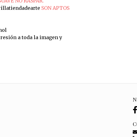
SUAVE NO RASPAR.
illatiendadearte
SON APTOS
hol
resión a toda la imagen y
N
C