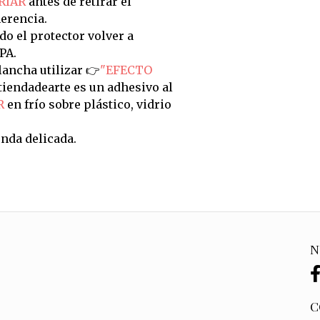
RIAR
antes de retirar el
erencia.
do el protector volver a
PA.
ancha utilizar 👉
"EFECTO
tiendadearte es un adhesivo al
R
en frío sobre plástico, vidrio
nda delicada.
N
C