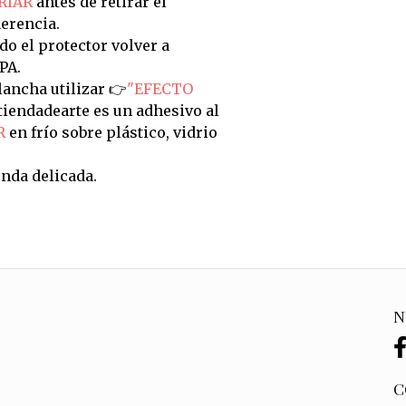
RIAR
antes de retirar el
erencia.
do el protector volver a
PA.
ancha utilizar 👉
"EFECTO
tiendadearte es un adhesivo al
R
en frío sobre plástico, vidrio
nda delicada.
N
C