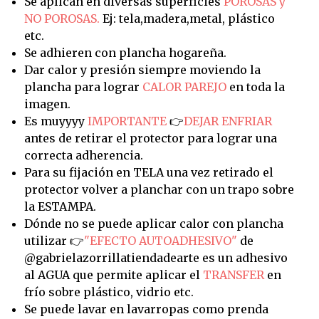
Se aplican en diversas superficies
POROSAS y
NO POROSAS.
Ej: tela,madera,metal, plástico
etc.
Se adhieren con plancha hogareña.
Dar calor y presión siempre moviendo la
plancha para lograr
CALOR PAREJO
en toda la
imagen.
Es muyyyy
IMPORTANTE
👉
DEJAR ENFRIAR
antes de retirar el protector para lograr una
correcta adherencia.
Para su fijación en TELA una vez retirado el
protector volver a planchar con un trapo sobre
la ESTAMPA.
Dónde no se puede aplicar calor con plancha
utilizar 👉
"EFECTO AUTOADHESIVO"
de
@gabrielazorrillatiendadearte es un adhesivo
al AGUA que permite aplicar el
TRANSFER
en
frío sobre plástico, vidrio etc.
Se puede lavar en lavarropas como prenda