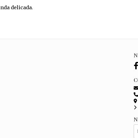
nda delicada.
N
C
N