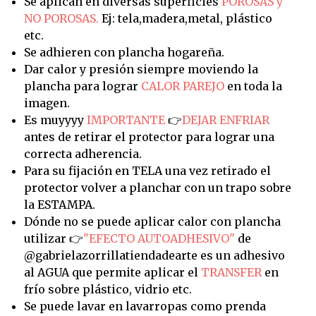
Se aplican en diversas superficies
POROSAS y
NO POROSAS.
Ej: tela,madera,metal, plástico
etc.
Se adhieren con plancha hogareña.
Dar calor y presión siempre moviendo la
plancha para lograr
CALOR PAREJO
en toda la
imagen.
Es muyyyy
IMPORTANTE
👉
DEJAR ENFRIAR
antes de retirar el protector para lograr una
correcta adherencia.
Para su fijación en TELA una vez retirado el
protector volver a planchar con un trapo sobre
la ESTAMPA.
Dónde no se puede aplicar calor con plancha
utilizar 👉
"EFECTO AUTOADHESIVO"
de
@gabrielazorrillatiendadearte es un adhesivo
al AGUA que permite aplicar el
TRANSFER
en
frío sobre plástico, vidrio etc.
Se puede lavar en lavarropas como prenda