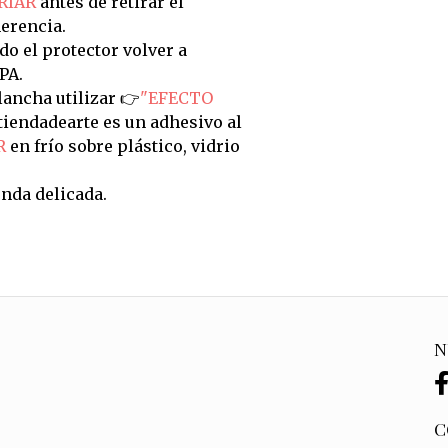
RIAR
antes de retirar el
erencia.
do el protector volver a
PA.
ancha utilizar 👉
"EFECTO
tiendadearte es un adhesivo al
R
en frío sobre plástico, vidrio
nda delicada.
N
C