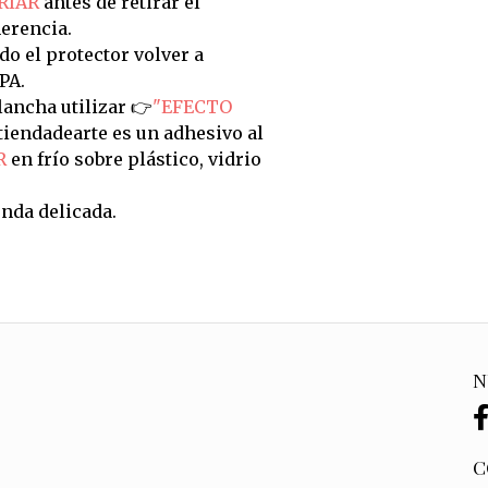
RIAR
antes de retirar el
erencia.
do el protector volver a
PA.
ancha utilizar 👉
"EFECTO
tiendadearte es un adhesivo al
R
en frío sobre plástico, vidrio
nda delicada.
N
C