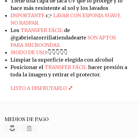
Tiene una capa de laca UV que lo protege y lo
hace más resistente al sol y los lavados
IMPORTANTE
👉
LAVAR CON ESPONJA SUAVE
NO RASPAR.
Los
TRANSFER FÁCIL
de
@gabrielazorrillatiendadearte
SON APTOS
PARA MICROONDAS.
MODO DE USO
:👇👇👇👇👇
Limpiar la superficie elegida con alcohol
Posicionar el
TRANSFER FÁCIL
hacer presión a
toda la imagen y retirar el protector.
LISTO A DISFRUTARLO 💕
MEDIOS DE PAGO