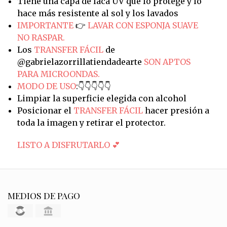
Tiene una capa de laca UV que lo protege y lo
hace más resistente al sol y los lavados
IMPORTANTE
👉
LAVAR CON ESPONJA SUAVE
NO RASPAR.
Los
TRANSFER FÁCIL
de
@gabrielazorrillatiendadearte
SON APTOS
PARA MICROONDAS.
MODO DE USO
:👇👇👇👇👇
Limpiar la superficie elegida con alcohol
Posicionar el
TRANSFER FÁCIL
hacer presión a
toda la imagen y retirar el protector.
LISTO A DISFRUTARLO 💕
MEDIOS DE PAGO