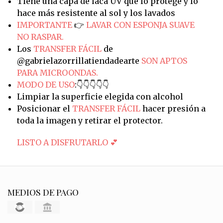
Tiene una capa de laca UV que lo protege y lo
hace más resistente al sol y los lavados
IMPORTANTE
👉
LAVAR CON ESPONJA SUAVE
NO RASPAR.
Los
TRANSFER FÁCIL
de
@gabrielazorrillatiendadearte
SON APTOS
PARA MICROONDAS.
MODO DE USO
:👇👇👇👇👇
Limpiar la superficie elegida con alcohol
Posicionar el
TRANSFER FÁCIL
hacer presión a
toda la imagen y retirar el protector.
LISTO A DISFRUTARLO 💕
MEDIOS DE PAGO