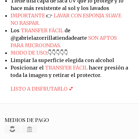
Tiene una capa de laca UV que lo protege y lo
hace más resistente al sol y los lavados
IMPORTANTE
👉
LAVAR CON ESPONJA SUAVE
NO RASPAR.
Los
TRANSFER FÁCIL
de
@gabrielazorrillatiendadearte
SON APTOS
PARA MICROONDAS.
MODO DE USO
:👇👇👇👇👇
Limpiar la superficie elegida con alcohol
Posicionar el
TRANSFER FÁCIL
hacer presión a
toda la imagen y retirar el protector.
LISTO A DISFRUTARLO 💕
MEDIOS DE PAGO