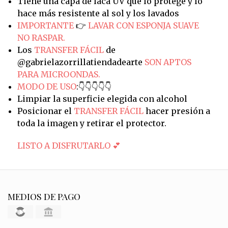
Tiene una capa de laca UV que lo protege y lo
hace más resistente al sol y los lavados
IMPORTANTE
👉
LAVAR CON ESPONJA SUAVE
NO RASPAR.
Los
TRANSFER FÁCIL
de
@gabrielazorrillatiendadearte
SON APTOS
PARA MICROONDAS.
MODO DE USO
:👇👇👇👇👇
Limpiar la superficie elegida con alcohol
Posicionar el
TRANSFER FÁCIL
hacer presión a
toda la imagen y retirar el protector.
LISTO A DISFRUTARLO 💕
MEDIOS DE PAGO