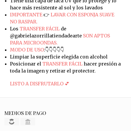
Tiene una capa de laca UV que lo protege y lo
hace más resistente al sol y los lavados
IMPORTANTE
👉
LAVAR CON ESPONJA SUAVE
NO RASPAR.
Los
TRANSFER FÁCIL
de
@gabrielazorrillatiendadearte
SON APTOS
PARA MICROONDAS.
MODO DE USO
:👇👇👇👇👇
Limpiar la superficie elegida con alcohol
Posicionar el
TRANSFER FÁCIL
hacer presión a
toda la imagen y retirar el protector.
LISTO A DISFRUTARLO 💕
MEDIOS DE PAGO