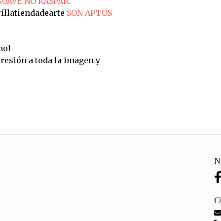
SUAVE NO RASPAR.
illatiendadearte
SON APTOS
hol
resión a toda la imagen y
N
C