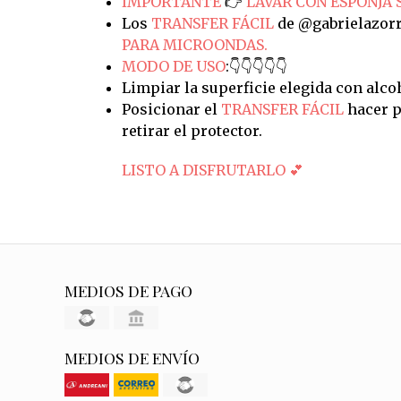
IMPORTANTE
👉
LAVAR CON ESPONJA 
Los
TRANSFER FÁCIL
de @gabrielazorr
PARA MICROONDAS.
MODO DE USO
:👇👇👇👇👇
Limpiar la superficie elegida con alco
Posicionar el
TRANSFER FÁCIL
hacer p
retirar el protector.
LISTO A DISFRUTARLO 💕
MEDIOS DE PAGO
MEDIOS DE ENVÍO