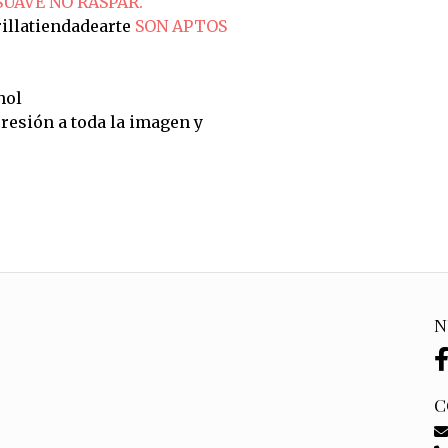
SUAVE NO RASPAR.
illatiendadearte
SON APTOS
hol
resión a toda la imagen y
N
C