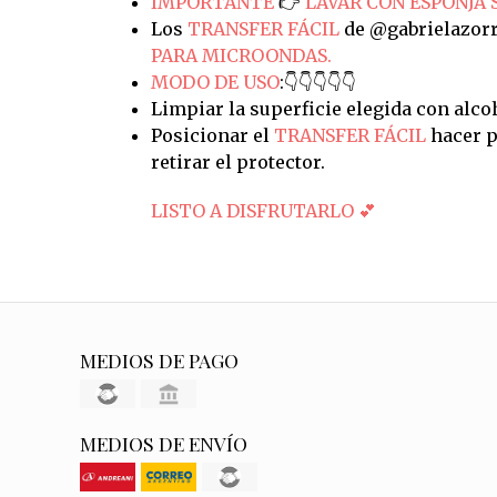
IMPORTANTE
👉
LAVAR CON ESPONJA 
Los
TRANSFER FÁCIL
de @gabrielazorr
PARA MICROONDAS.
MODO DE USO
:👇👇👇👇👇
Limpiar la superficie elegida con alco
Posicionar el
TRANSFER FÁCIL
hacer p
retirar el protector.
LISTO A DISFRUTARLO 💕
MEDIOS DE PAGO
MEDIOS DE ENVÍO