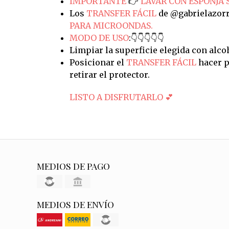
IMPORTANTE
👉
LAVAR CON ESPONJA 
Los
TRANSFER FÁCIL
de @gabrielazorr
PARA MICROONDAS.
MODO DE USO
:👇👇👇👇👇
Limpiar la superficie elegida con alco
Posicionar el
TRANSFER FÁCIL
hacer p
retirar el protector.
LISTO A DISFRUTARLO 💕
MEDIOS DE PAGO
MEDIOS DE ENVÍO