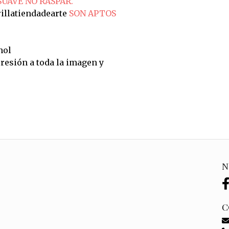
SUAVE NO RASPAR.
illatiendadearte
SON APTOS
hol
resión a toda la imagen y
N
C