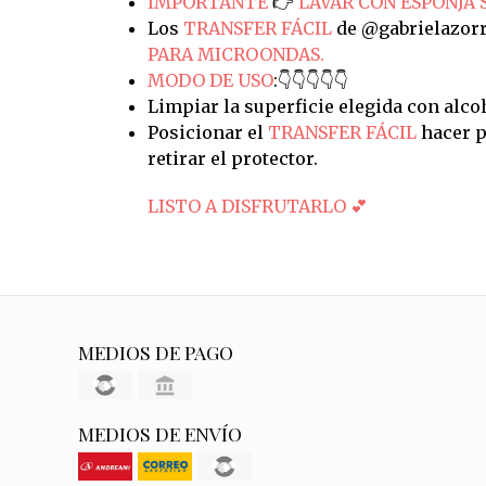
IMPORTANTE
👉
LAVAR CON ESPONJA 
Los
TRANSFER FÁCIL
de @gabrielazorr
PARA MICROONDAS.
MODO DE USO
:👇👇👇👇👇
Limpiar la superficie elegida con alco
Posicionar el
TRANSFER FÁCIL
hacer p
retirar el protector.
LISTO A DISFRUTARLO 💕
MEDIOS DE PAGO
MEDIOS DE ENVÍO