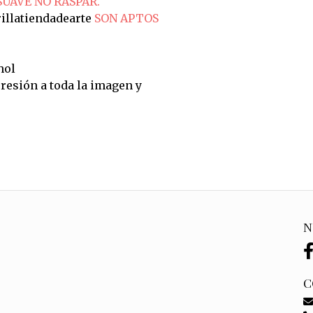
SUAVE NO RASPAR.
illatiendadearte
SON APTOS
hol
resión a toda la imagen y
N
C