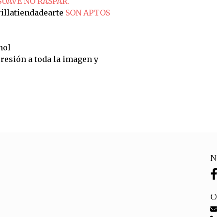
SUAVE NO RASPAR.
illatiendadearte
SON APTOS
hol
resión a toda la imagen y
N
C