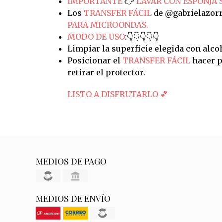
IMPORTANTE
👉
LAVAR CON ESPONJA 
Los
TRANSFER FÁCIL
de @gabrielazorr
PARA MICROONDAS.
MODO DE USO
:👇👇👇👇👇
Limpiar la superficie elegida con alco
Posicionar el
TRANSFER FÁCIL
hacer p
retirar el protector.
LISTO A DISFRUTARLO 💕
MEDIOS DE PAGO
MEDIOS DE ENVÍO