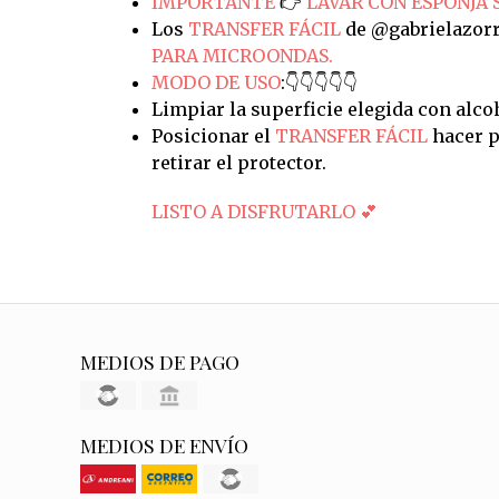
IMPORTANTE
👉
LAVAR CON ESPONJA 
Los
TRANSFER FÁCIL
de @gabrielazorr
PARA MICROONDAS.
MODO DE USO
:👇👇👇👇👇
Limpiar la superficie elegida con alco
Posicionar el
TRANSFER FÁCIL
hacer p
retirar el protector.
LISTO A DISFRUTARLO 💕
MEDIOS DE PAGO
MEDIOS DE ENVÍO