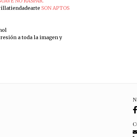
SUAVE NO RASPAR.
illatiendadearte
SON APTOS
hol
resión a toda la imagen y
N
C