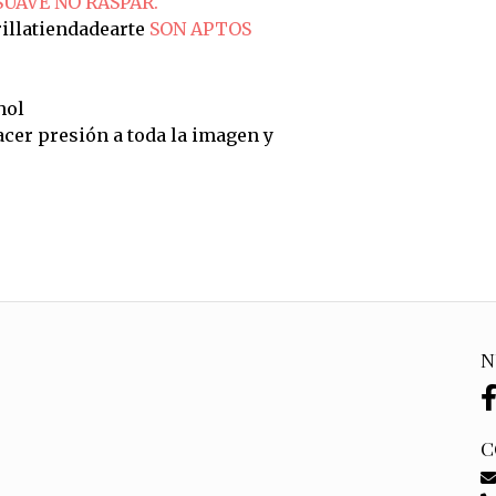
SUAVE NO RASPAR.
illatiendadearte
SON APTOS
hol
cer presión a toda la imagen y
N
C