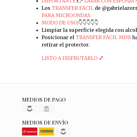
IMPORTANTE
👉
LAVAR CON ESPONJA 
Los
TRANSFER FÁCIL
de @gabrielazorr
PARA MICROONDAS.
MODO DE USO
:👇👇👇👇👇
Limpiar la superficie elegida con alco
Posicionar el
TRANSFER FÁCIL MINI
ha
retirar el protector.
LISTO A DISFRUTARLO 💕
MEDIOS DE PAGO
MEDIOS DE ENVÍO