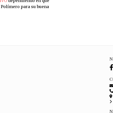
IVO
dependiendo en qué
n Polímero para su buena
N
C
N