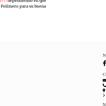
IVO
dependiendo en qué
n Polímero para su buena
N
C
N