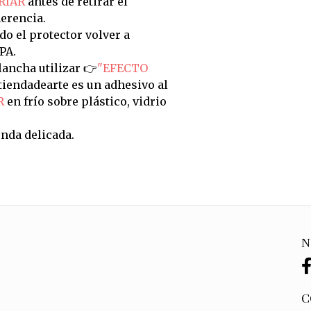
RIAR
antes de retirar el
erencia.
do el protector volver a
PA.
ancha utilizar 👉
"EFECTO
tiendadearte es un adhesivo al
R
en frío sobre plástico, vidrio
nda delicada.
N
C