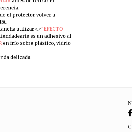
RIAR
antes de retirar el
erencia.
do el protector volver a
PA.
ancha utilizar 👉
"EFECTO
tiendadearte es un adhesivo al
R
en frío sobre plástico, vidrio
nda delicada.
N
C